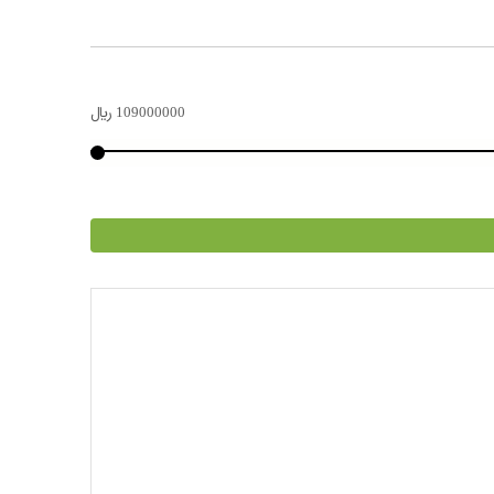
109000000
﷼