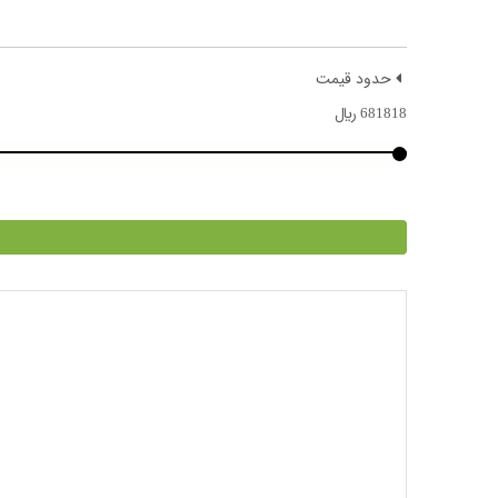
حدود قیمت
681818
﷼