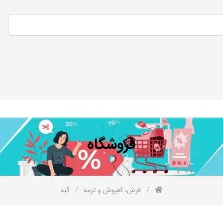
فروشگاه
فرش، کفپوش و ترمه
گبه