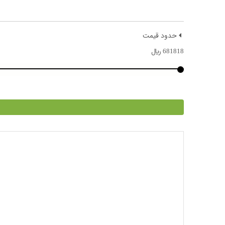
حدود قیمت
681818
﷼