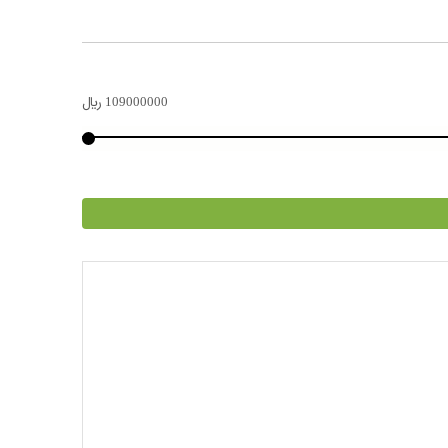
109000000
﷼