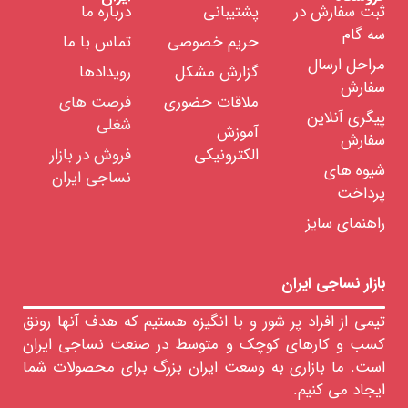
ثبت سفارش در
پشتیبانی
درباره ما
صابون
لکه
سه گام
بری
حریم خصوصی
تماس با ما
صابون
مراحل ارسال
گزارش مشکل
رویدادها
جین
سفارش
خام
ملاقات حضوری
فرصت های
صابون
پیگری آنلاین
شغلی
پشم
آموزش
سفارش
خام
الکترونیکی
فروش در بازار
نفوذ
شیوه های
نساجی ایران
دهنده
پرداخت
ها
ضد
راهنمای سایز
کف
سیلیکونی
ضد
بازار نساجی ایران
کف
غیر
سیلیکونی
تیمی از افراد پر شور و با انگیزه هستیم که هدف آنها رونق
کسب و کارهای کوچک و متوسط در صنعت نساجی ایران
رنگرزی
است. ما بازاری به وسعت ایران بزرگ برای محصولات شما
چاپ
ایجاد می کنیم.
تکمیل