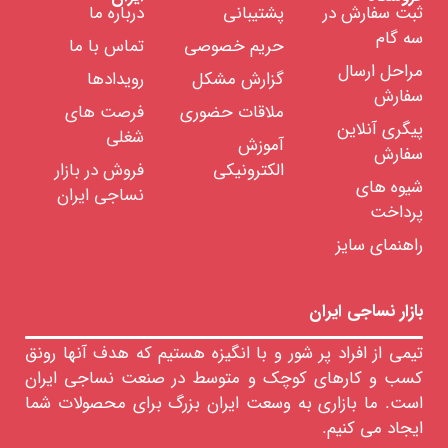
صابون
ثبت سفارش در
پشتیبانی
درباره ما
لکه
سه گام
بری
حریم خصوصی
تماس با ما
صابون
مراحل ارسال
گزارش مشکل
رویدادها
جین
سفارش
خام
ملاقات حضوری
فرصت های
صابون
پیگری آنلاین
شغلی
پشم
آموزش
سفارش
خام
الکترونیکی
فروش در بازار
نفوذ
شیوه های
نساجی ایران
دهنده
پرداخت
ها
ضد
راهنمای سایز
کف
سیلیکونی
ضد
بازار نساجی ایران
کف
غیر
سیلیکونی
تیمی از افراد پر شور و با انگیزه هستیم که هدف آنها رونق
رنگرزی
کسب و کارهای کوچک و متوسط در صنعت نساجی ایران
است. ما بازاری به وسعت ایران بزرگ برای محصولات شما
چاپ
ایجاد می کنیم.
تکمیل