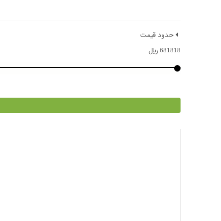
حدود قیمت
681818
﷼