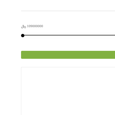
109000000
﷼