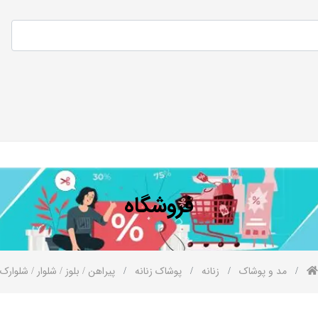
فروشگاه
مد و پوشاک
زنانه
پوشاک زنانه
پیراهن / بلوز / شلوار / شلوارک