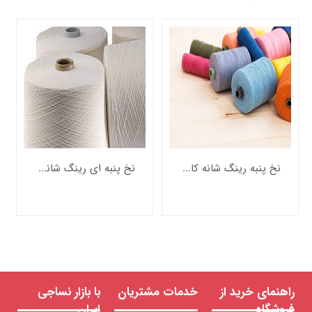
ریسیده
شده
الیاف
کوتاه
نخ
رینگ
نخ
رینگ
شانه
شده
نخ
رینگ
نخ پنبه رینگ شانه کامپکت خام ازبک
نخ پنبه ای رینگ شانه شده خام
کارد
نخ
اپن
اند
جت
هوا
(ایرجت)
نخ
ورتکس
راهنمای خرید از
خدمات مشتریان
با بازار نساجی
فروشگاه
ایران
الیاف