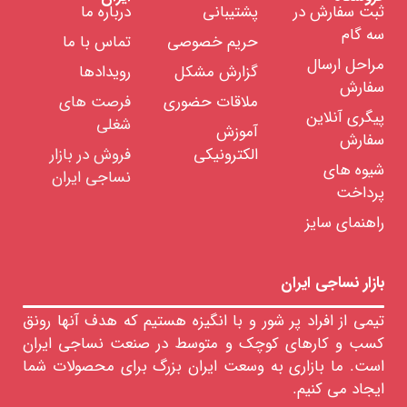
ثبت سفارش در
پشتیبانی
درباره ما
بلند
سه گام
حریم خصوصی
تماس با ما
فیلامنت
مراحل ارسال
نخ
گزارش مشکل
رویدادها
های
سفارش
فانتزی
ملاقات حضوری
فرصت های
پیگری آنلاین
رنگرزی
شغلی
آموزش
انواع
سفارش
نخ
الکترونیکی
فروش در بازار
شیوه های
تابندگی
نساجی ایران
نخ
پرداخت
خدمات
راهنمای سایز
آزمایشگاهی
نخ
اشین
بازار نساجی ایران
لات
ساجی
تیمی از افراد پر شور و با انگیزه هستیم که هدف آنها رونق
زار
کسب و کارهای کوچک و متوسط در صنعت نساجی ایران
جهیزات
است. ما بازاری به وسعت ایران بزرگ برای محصولات شما
واد
ایجاد می کنیم.
ولیه
ساجی