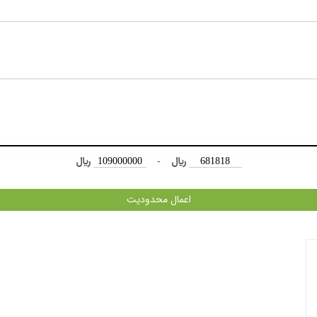
﷼
-
﷼
اعمال محدودیت