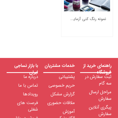
رنگ
های
نساجی
نمونه رنگ کنی آزمایشگاهی الیاف
مواد
تعاونی
نساجی
مواد
شیمیایی
نساجی
لزومات
صرفی
ساجی
راهنمای خرید از
خدمات مشتریان
با بازار نساجی
ایعات
فروشگاه
ایران
ساجی
ثبت سفارش در
پشتیبانی
درباره ما
نمایشگاه
سه گام
مجازی
حریم خصوصی
تماس با ما
صنعت
مراحل ارسال
نساجی
گزارش مشکل
رویدادها
سفارش
ملاقات حضوری
فرصت های
پیگری آنلاین
شغلی
آموزش
سفارش