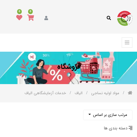
دسته
0
0
بندی
کالا
همه
کالاها
د
وشاک
فروشگاه
رش،
فپوش
رمه
مواد اولیه نساجی
الیاف
خدمات آزمایشگاهی الیاف
الای
واب
کوراسیون
مرتب سازی بر اساس
نواع
ارچه
دسته بندی ها
نواع
خ