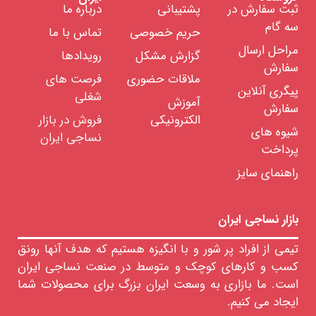
رنگرزی
ثبت سفارش در
پشتیبانی
درباره ما
ماشین
سه گام
حریم خصوصی
تماس با ما
آلات
نان
مراحل ارسال
گزارش مشکل
رویدادها
وون
سفارش
ماشین
ملاقات حضوری
فرصت های
آلات
پیگری آنلاین
شغلی
کالای
آموزش
سفارش
خواب
الکترونیکی
فروش در بازار
قطعات
شیوه های
نساجی ایران
یدکی
پرداخت
ماشین
ابزار
راهنمای سایز
و
تجهیزات
تاسیسات
بازار نساجی ایران
خدمات
مهندسی
تیمی از افراد پر شور و با انگیزه هستیم که هدف آنها رونق
کسب و کارهای کوچک و متوسط در صنعت نساجی ایران
واد
ولیه
است. ما بازاری به وسعت ایران بزرگ برای محصولات شما
ساجی
ایجاد می کنیم.
لزومات