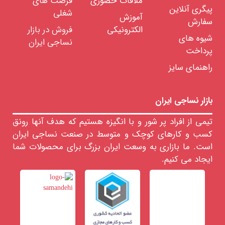
ملاقات حضوری
فرصت های
الیاف
مصنوعی
پیگری آنلاین
شغلی
آموزش
سفارش
الیاف
الکترونیکی
فروش در بازار
نیمه
مصنوعی
شیوه های
نساجی ایران
پرداخت
رنگرزی
الیاف
راهنمای سایز
خدمات
آزمایشگاهی
الیاف
بازار نساجی ایران
رنگ
های
نساجی
تیمی از افراد پر شور و با انگیزه هستیم که هدف آنها رونق
مواد
کسب و کارهای کوچک و متوسط در صنعت نساجی ایران
تعاونی
است. ما بازاری به وسعت ایران بزرگ برای محصولات شما
نساجی
ایجاد می کنیم.
مواد
شیمیایی
نساجی
لزومات
صرفی
ساجی
ایعات