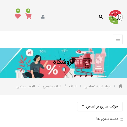
دسته
0
0
بندی
کالا
همه
کالاها
د
وشاک
فروشگاه
رش،
فپوش
رمه
مواد اولیه نساجی
الیاف
الیاف طبیعی
الیاف معدنی
الای
واب
کوراسیون
مرتب سازی بر اساس
نواع
ارچه
دسته بندی ها
نواع
خ