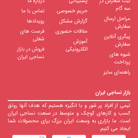
ثبت سفارش در
پشتیبانی
درباره ما
ست
سه گام
حریم خصوصی
تماس با ما
لباس
راحتی
مراحل ارسال
گزارش مشکل
رویدادها
مردانه
سفارش
ملاقات حضوری
فرصت های
کفش
پیگری آنلاین
و
شغلی
کتانی
آموزش
سفارش
مردانه
الکترونیکی
فروش در بازار
شیوه های
کیف
نساجی ایران
مردانه
پرداخت
اکسسوری
راهنمای سایز
مردانه
پوشاک
ست
مردانه
بازار نساجی ایران
بچه
گانه
تیمی از افراد پر شور و با انگیزه هستیم که هدف آنها رونق
کسب و کارهای کوچک و متوسط در صنعت نساجی ایران
نوزاد
است. ما بازاری به وسعت ایران بزرگ برای محصولات شما
پوشاک
ست
ایجاد می کنیم.
خانواده