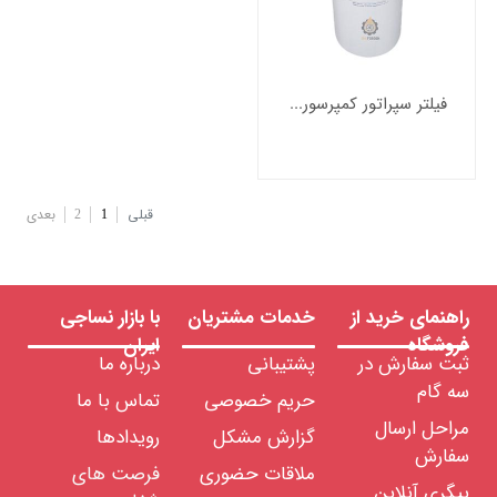
فیلتر سپراتور کمپرسور اسکرو برند شور اندونزی
قبلی
1
2
بعدی
راهنمای خرید از
خدمات مشتریان
با بازار نساجی
فروشگاه
ایران
ثبت سفارش در
پشتیبانی
درباره ما
سه گام
حریم خصوصی
تماس با ما
مراحل ارسال
گزارش مشکل
رویدادها
سفارش
ملاقات حضوری
فرصت های
پیگری آنلاین