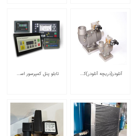
آنلودر(دریچه آنلودر)کمپرسور اسکرو
تابلو پنل کمپرسور اسکرو