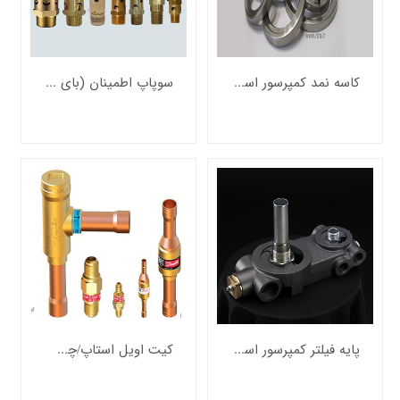
قطعات
و
ملزومات
مصرفی
کاسه نمد کمپرسور اسکرو
سوپاپ اطمینان (بای پس)کمپرسور اسکرو
خدمات
مهندسی
واد
ولیه
ساجی
لزومات
صرفی
ساجی
ایعات
ساجی
نمایشگاه
مجازی
صنعت
نساجی
پایه فیلتر کمپرسور اسکرو
کیت اویل استاپ/چک ولو کمپرسور اسکرو