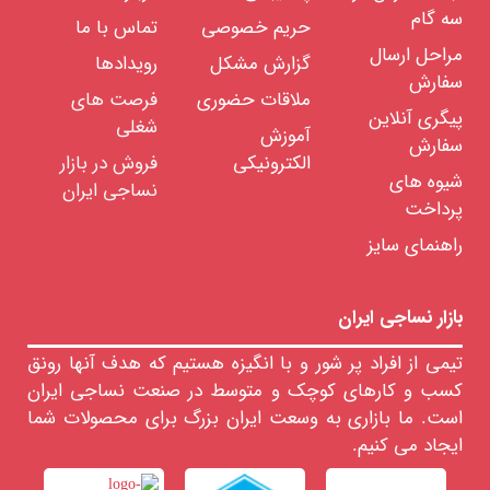
الیاف
سه گام
پلی
حریم خصوصی
تماس با ما
پروپیلن
مراحل ارسال
گزارش مشکل
رویدادها
الیاف
سفارش
پلی
ملاقات حضوری
فرصت های
اتیلن
پیگری آنلاین
شغلی
آموزش
الیاف
سفارش
لاکرا
الکترونیکی
فروش در بازار
شیوه های
الیاف
نساجی ایران
نیمه
پرداخت
مصنوعی
راهنمای سایز
رنگرزی
الیاف
خدمات
آزمایشگاهی
بازار نساجی ایران
الیاف
تیمی از افراد پر شور و با انگیزه هستیم که هدف آنها رونق
رنگ
های
کسب و کارهای کوچک و متوسط در صنعت نساجی ایران
نساجی
است. ما بازاری به وسعت ایران بزرگ برای محصولات شما
مواد
ایجاد می کنیم.
تعاونی
نساجی