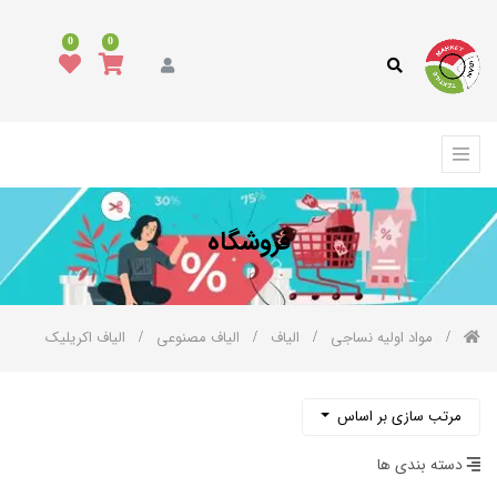
دسته
0
0
بندی
کالا
همه
کالاها
د
وشاک
فروشگاه
رش،
فپوش
رمه
مواد اولیه نساجی
الیاف
الیاف مصنوعی
الیاف اکریلیک
الای
واب
کوراسیون
مرتب سازی بر اساس
نواع
ارچه
دسته بندی ها
نواع
خ