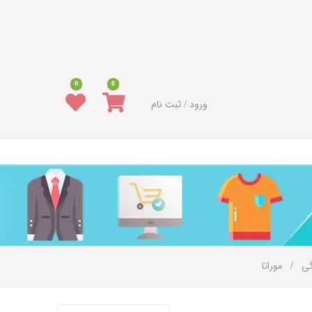
0
0
ورود / ثبت نام
گی
موراتا