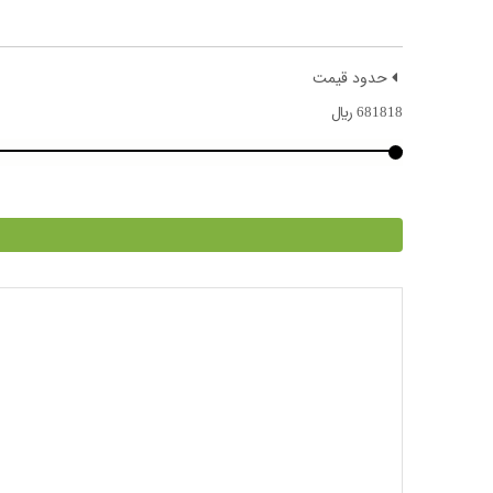
حدود قیمت
681818
﷼