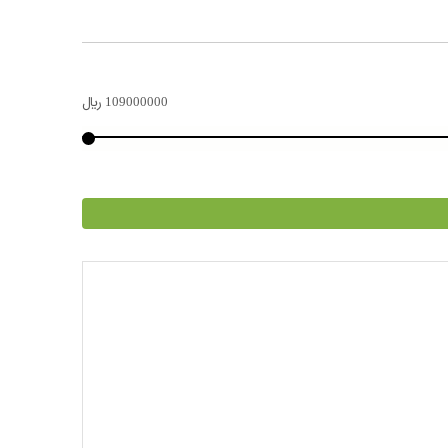
109000000
﷼