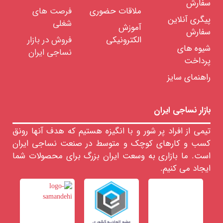
سفارش
ملاقات حضوری
فرصت های
ساویو
پیگری آنلاین
شغلی
آموزش
ولکمن
سفارش
الکترونیکی
فروش در بازار
ساورر
شیوه های
نساجی ایران
ماشین
پرداخت
آلات
بافندگی
راهنمای سایز
ماشین
آلات
رنگرزی
بازار نساجی ایران
ابزار
و
تیمی از افراد پر شور و با انگیزه هستیم که هدف آنها رونق
تجهیزات
کسب و کارهای کوچک و متوسط در صنعت نساجی ایران
تاسیسات
است. ما بازاری به وسعت ایران بزرگ برای محصولات شما
خدمات
ایجاد می کنیم.
مهندسی
واد
ولیه
ساجی
لزومات
صرفی