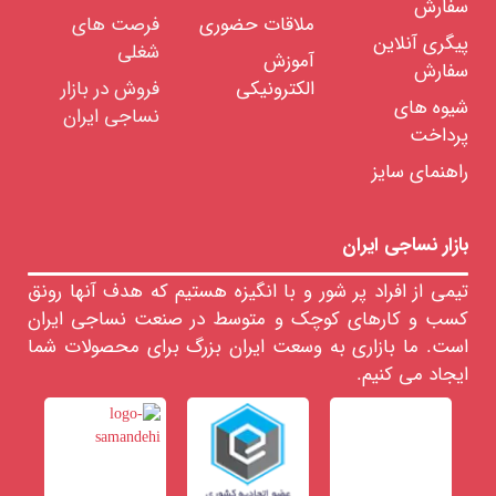
سفارش
ملاقات حضوری
فرصت های
ساویو
پیگری آنلاین
شغلی
آموزش
ولکمن
سفارش
الکترونیکی
فروش در بازار
ساورر
شیوه های
نساجی ایران
ماشین
پرداخت
آلات
بافندگی
راهنمای سایز
ماشین
آلات
رنگرزی
بازار نساجی ایران
ابزار
و
تیمی از افراد پر شور و با انگیزه هستیم که هدف آنها رونق
تجهیزات
کسب و کارهای کوچک و متوسط در صنعت نساجی ایران
تاسیسات
است. ما بازاری به وسعت ایران بزرگ برای محصولات شما
خدمات
ایجاد می کنیم.
مهندسی
واد
ولیه
ساجی
لزومات
صرفی