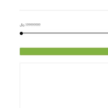
109000000
﷼