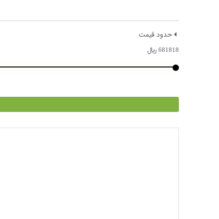
حدود قیمت
681818
﷼