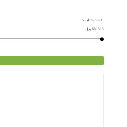
حدود قیمت
681818
﷼