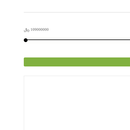
109000000
﷼