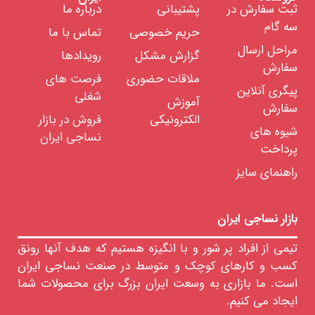
صابون
ثبت سفارش در
پشتیبانی
درباره ما
لکه
سه گام
بری
حریم خصوصی
تماس با ما
صابون
مراحل ارسال
گزارش مشکل
رویدادها
جین
سفارش
خام
ملاقات حضوری
فرصت های
صابون
پیگری آنلاین
شغلی
پشم
آموزش
سفارش
خام
الکترونیکی
فروش در بازار
نفوذ
شیوه های
نساجی ایران
دهنده
پرداخت
ها
ضد
راهنمای سایز
کف
سیلیکونی
ضد
بازار نساجی ایران
کف
غیر
سیلیکونی
تیمی از افراد پر شور و با انگیزه هستیم که هدف آنها رونق
رنگرزی
کسب و کارهای کوچک و متوسط در صنعت نساجی ایران
است. ما بازاری به وسعت ایران بزرگ برای محصولات شما
چاپ
ایجاد می کنیم.
تکمیل