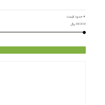
حدود قیمت
681818
﷼