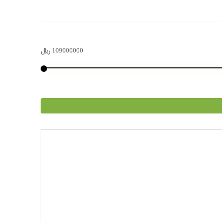
109000000
﷼