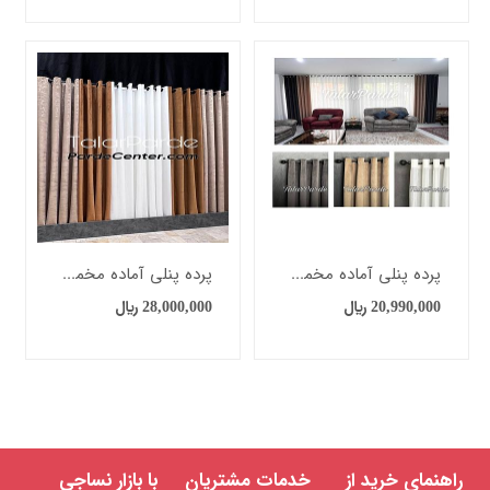
حدود
قیمت
681818
﷼
پرده پنلی آماده مخمل گارنت
پرده پنلی آماده مخمل طلاکوب
20,990,000
﷼
28,000,000
﷼
حدودیت
راهنمای خرید از
خدمات مشتریان
با بازار نساجی