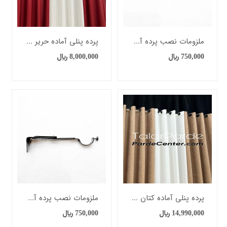
زار
جهیزات
واد
ملزومات نصب پرده آماده | پایه سقفی
پرده پنلی آماده حریر بافت دار
ولیه
ساجی
750,000
﷼
8,000,000
﷼
لزومات
صرفی
ساجی
ایعات
ساجی
نمایشگاه
مجازی
صنعت
نساجی
رنگ
را
پرده پنلی آماده کتان ترک
ملزومات نصب پرده آماده | پایه دیواری
انتخاب
14,990,000
﷼
750,000
﷼
کنید: