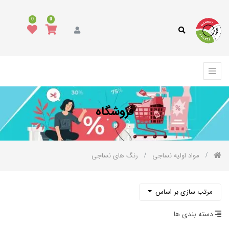
دسته
0
0
بندی
کالا
همه
کالاها
د
وشاک
فروشگاه
رش،
فپوش
رمه
مواد اولیه نساجی
رنگ های نساجی
الای
واب
کوراسیون
مرتب سازی بر اساس
نواع
ارچه
دسته بندی ها
نواع
خ