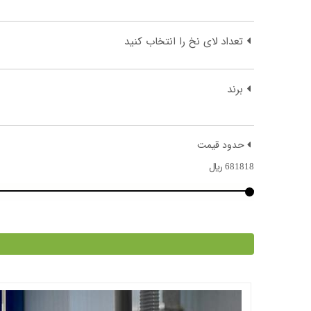
تعداد لای نخ را انتخاب کنید
برند
حدود قیمت
681818
﷼