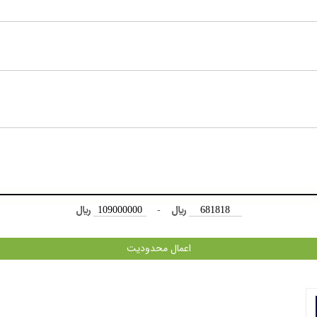
﷼
-
﷼
اعمال محدودیت