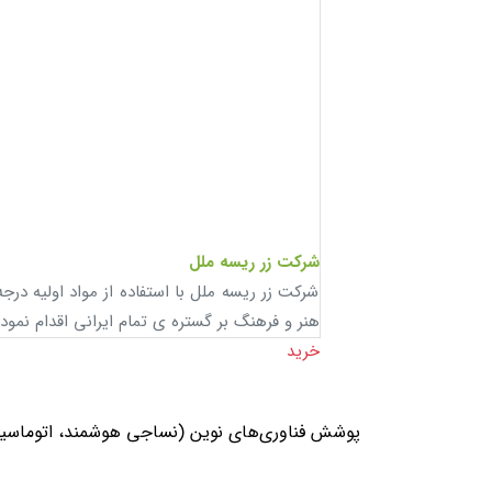
 المللی و منطبق با
ادامه مطلب
پوشش فناوری‌های نوین (نساجی هوشمند، اتوماسیون، رباتیک، هوش م