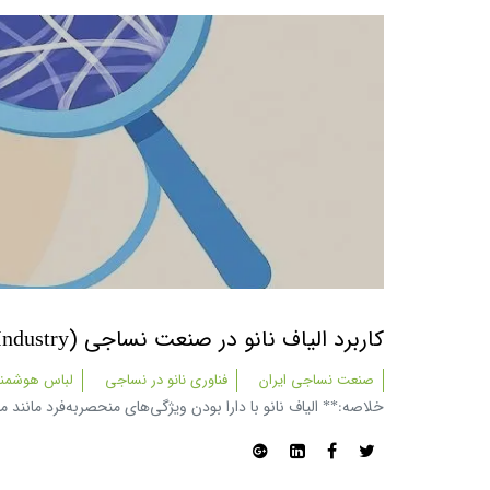
کاربرد الیاف نانو در صنعت نساجی (nano-Fibers-In-Textile-Industry)
صنعت نساجی ایران
فناوری نانو در نساجی
لباس هوشمن
خلاصه:** الیاف نانو با دارا بودن ویژگی‌های منحصر‌به‌فرد مان