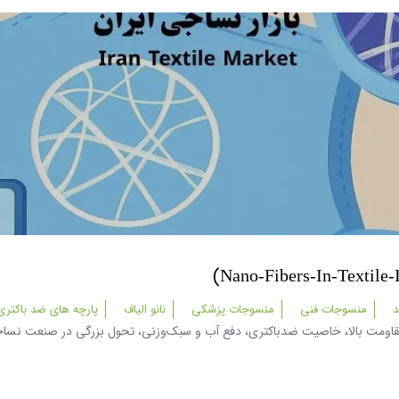
د
منسوجات فنی
منسوجات پزشکی
نانو الیاف
پارچه های ضد باکتری
ند مقاومت بالا، خاصیت ضدباکتری، دفع آب و سبک‌وزنی، تحول بزرگی در صنعت نساجی