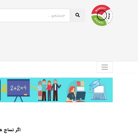
اگر نساج هس