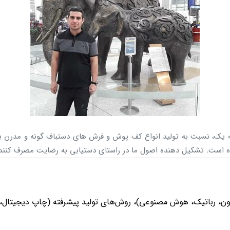
صنوعی)، روش‌های تولید پیشرفته (چاپ دیجیتال، بافت ۳D)، روندهای طراحی و نرم‌افزارها