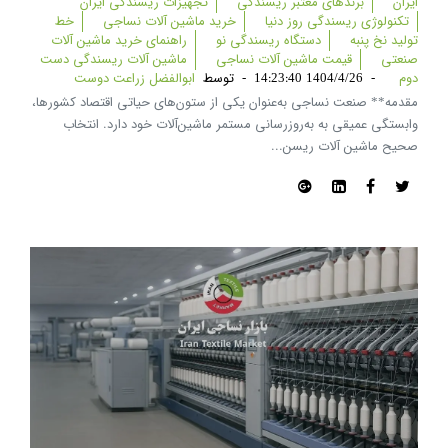
ایران
برندهای معتبر ریسندگی
تجهیزات ریسندگی ایران
تکنولوژی ریسندگی روز دنیا
خرید ماشین آلات نساجی
خط
تولید نخ پنبه
دستگاه ریسندگی نو
راهنمای خرید ماشین آلات
صنعتی
قیمت ماشین آلات نساجی
ماشین آلات ریسندگی دست
دوم
-
1404/4/26 14:23:40
-
توسط
ابوالفضل زراعت دوست
مقدمه** صنعت نساجی به‌عنوان یکی از ستون‌های حیاتی اقتصاد کشورها،
وابستگی عمیقی به به‌روزرسانی مستمر ماشین‌آلات خود دارد. انتخاب
صحیح ماشین آلات ریسن...