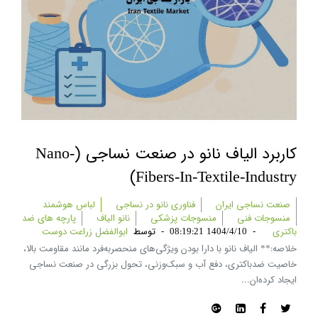
کاربرد الیاف نانو در صنعت نساجی (nano-
Fibers-In-Textile-Industry)
صنعت نساجی ایران
فناوری نانو در نساجی
لباس هوشمند
منسوجات فنی
منسوجات پزشکی
نانو الیاف
پارچه های ضد
باکتری
-
1404/4/10 08:19:21
-
توسط
ابوالفضل زراعت دوست
خلاصه:** الیاف نانو با دارا بودن ویژگی‌های منحصر‌به‌فرد مانند مقاومت بالا،
خاصیت ضدباکتری، دفع آب و سبک‌وزنی، تحول بزرگی در صنعت نساجی
ایجاد کرده‌ان...