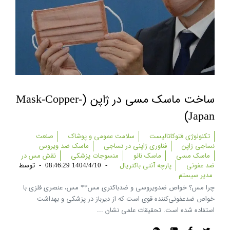
ساخت ماسک مسی در ژاپن (mask-Copper-
Japan)
تکنولوژی فتوکاتالیست
سلامت عمومی و پوشاک
صنعت
نساجی ژاپن
فناوری ژاپنی در نساجی
ماسک ضد ویروس
ماسک مسی
ماسک نانو
منسوجات پزشکی
نقش مس در
ضد عفونی
پارچه آنتی باکتریال
-
1404/4/10 08:46:29
-
توسط
مدیر سیستم
چرا مس؟ خواص ضدویروسی و ضدباکتری مس** مس، عنصری فلزی با
خواص ضدعفونی‌کننده قوی است که از دیرباز در پزشکی و بهداشت
استفاده شده است. تحقیقات علمی نشان ...