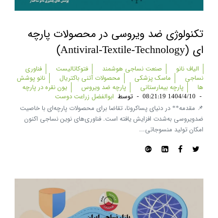
تکنولوژی ضد ویروسی در محصولات پارچه
ای (antiviral-Textile-Technology)
الیاف نانو
صنعت نساجی هوشمند
فتوکاتالیست
فناوری
نساجی
ماسک پزشکی
محصولات آتنی باکتریال
نانو پوشش
ها
پارچه بیمارستانی
پارچه ضد ویروس
یون نقره در پارچه
-
1404/4/10 08:21:19
-
توسط
ابوالفضل زراعت دوست
📌 مقدمه** در دنیای پساکرونا، تقاضا برای محصولات پارچه‌ای با خاصیت
ضدویروسی به‌شدت افزایش یافته است. فناوری‌های نوین نساجی اکنون
امکان تولید منسوجاتی...