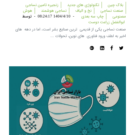
بلاک چین
تکنولوژی های جدید
زنجیره تامین نساجی
صنعت نساجی
نخ و الیاف
نساجی هوشمند
هوش
مصنوعی
چاپ سه بعدی
-
1404/4/10 08:24:17
-
توسط
ابوالفضل زراعت دوست
صنعت نساجی یکی از قدیمی ‌ ترین صنایع بشر است، اما در دهه ‌ های
اخیر به لطف ورود فناوری ‌ های نوین، تحولات ...