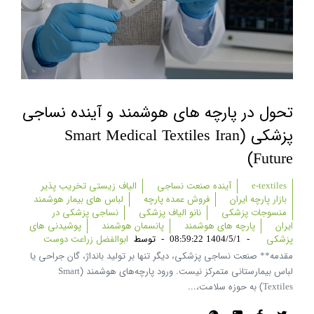
تحول در پارچه های هوشمند و آینده نساجی
پزشکی (smart Medical Textiles Iran
Future)
e-textiles
آینده صنعت نساجی
الیاف زیستی تخریب پذیر
بازار پارچه ایران
فروش عمده پارچه
لباس های بیمار هوشمند
منسوجات پزشکی
نانو الیاف پزشکی
نساجی پزشکی در
ایران
پارچه های هوشمند
پانسمان هوشمند
پوشیدنی های
پزشکی
-
1404/5/1 08:59:22
-
توسط
ابوالفضل زراعت دوست
مقدمه** صنعت نساجی پزشکی، دیگر تنها بر تولید بانداژ، گان جراحی یا
لباس بیمارستانی متمرکز نیست. ورود پارچه‌های هوشمند (Smart
Textiles) به حوزه سلامت،...