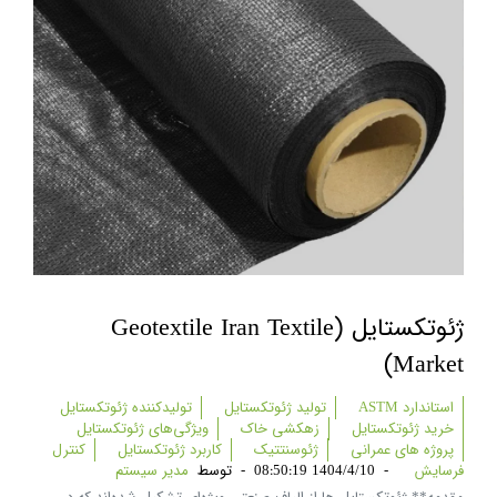
ژئوتکستایل (geotextile Iran Textile
Market)
استاندارد ASTM
تولید ژئوتکستایل
تولیدکننده ژئوتکستایل
خرید ژئوتکستایل
زهکشی خاک
ویژگی‌های ژئوتکستایل
پروژه های عمرانی
ژئوسنتتیک
کاربرد ژئوتکستایل
کنترل
فرسایش
-
1404/4/10 08:50:19
-
توسط
مدیر سیستم