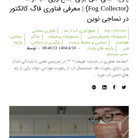
(fog Collector) | معرفی فناوری فاگ کالکتور
در نساجی نوین
fog collector
جمع آوری آب از مه
فناوری نساجی
منسوجات محیط‌زیستی
منسوجات پیشرفته
مه‌گیر
نساجی
هوشمند
نساجی و محیط زیست
نوآوری در نساجی
پارچه
فنی
پارچه های پایدار
-
1404/4/10 08:46:53
-
توسط
مدیر سیستم
*مقدمه: فناوری در خدمت طبیعت* ** در سرزمین هایی با بارندگی اندک
ولی دارای رطوبت بالا، استحصال آب از رطوبت هوا می تواند یکی از راه
های تامین آب مورد...