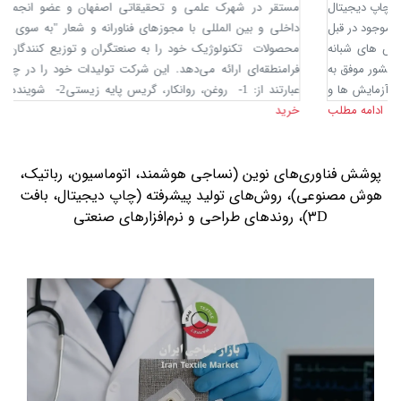
مستقر
در
شهرک
علمی
و
تحقیقاتی
اصفهان
و
عضو
انجمن‌های
معتبر
داخلی
و
بین المللی با مجوزهای فناورانه و شعار "به
سوی
زندگی
سبز"
محصولات
تکنولوژیک
خود
را
به
صنعتگران و توزیع کنندگان منطقه‌ای
و
فرامنطقه‌ای ارائه می‌دهد. این
شرکت
تولیدات خود
را
در چهار
دسته
که
عبارتند از: 1-
روغن،
روانکار، گریس پایه زیستی2-
شوینده‌های صنعتی
خرید
زیستی،
3- پوشش، چسب و ماستیک
و
4- افزودنی های
صنعتی
به
ادامه مطلب
بازارهای مناطق
مختلف
ارائه
می کند
.
از
جمله
صنایع
استفاده کننده
از
محصولات می توان
به
صنایع
قطعه سازی و
نساجی
اشاره کرد. محصولات
تعاونی صنعت نساجی شرکت زیست روانکار با برند
ZitexTi
با محوریت
پوشش فناوری‌های نوین (نساجی هوشمند، اتوماسیون، رباتیک،
زیست سازگاری در فرآیندهای تکمیل منسوجات با مزیت های رقابتی ویژه
هوش مصنوعی)، روش‌های تولید پیشرفته (چاپ دیجیتال، بافت
به بازار عرضه می شود.
شرکت
زیست
روانکار
پویا
با
کادری
متخصص
و
۳D)، روندهای طراحی و نرم‌افزارهای صنعتی
همکاری
با
مراکز
تحقیقاتی
نام
آشنا
و
استفاده
از
تکنولوژی
به
روز
و سبز
(بایو
)
به دنبال
ایجاد
محصولات
نو،
در
کنار
توجه
ویژه
به
مسائل
زیست
محیطی
و
سلامتی
صنعتگران
و
جامعه
است
.