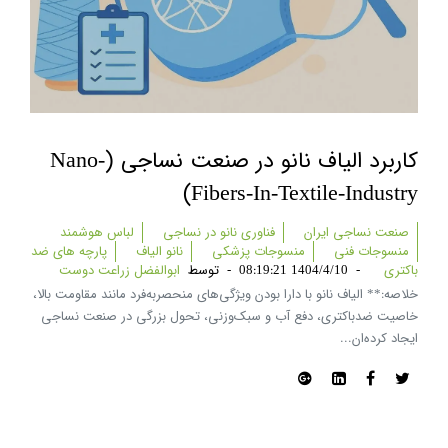
کاربرد الیاف نانو در صنعت نساجی (nano-
Fibers-In-Textile-Industry)
صنعت نساجی ایران
فناوری نانو در نساجی
لباس هوشمند
منسوجات فنی
منسوجات پزشکی
نانو الیاف
پارچه های ضد
باکتری
-
1404/4/10 08:19:21
-
توسط
ابوالفضل زراعت دوست
خلاصه:** الیاف نانو با دارا بودن ویژگی‌های منحصر‌به‌فرد مانند مقاومت بالا،
خاصیت ضدباکتری، دفع آب و سبک‌وزنی، تحول بزرگی در صنعت نساجی
ایجاد کرده‌ان...