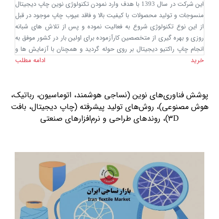
این شرکت در سال 1393 با هدف وارد نمودن تکنولوژی نوین چاپ دیجیتال
منسوجات و تولید محصولات با کیفیت بالا و فاقد عیوب چاپ موجود در قبل
از این نوع تکنولوژی شروع به فعالیت نموده و پس از تلاش های شبانه
روزی و بهره گیری از متخصصین کارآزموده برای اولین بار در کشور موفق به
انجام چاپ راکتیو دیجیتال بر روی حوله گردید و همچنان با آزمایش ها و
خرید
تحقیق های مستمر در این راه بی پایان در حال فعالیت میباشد. لازم به ذکر
ادامه مطلب
است همچنان که افراد آشنا با منسوجات پنبه ای مستحضر می باشند
همواره فروشندگان و مصرف کنندگان محصولات چاپی از رنگ دهی و عدم
ثبات چاپ احساس نارضایتی می نمودند لیکن این شرکت مفتخر است
پوشش فناوری‌های نوین (نساجی هوشمند، اتوماسیون، رباتیک،
اعلام نماید که کلیه محصولات چاپی تولیدی این شرکت قابلیت عدم رنگ
هوش مصنوعی)، روش‌های تولید پیشرفته (چاپ دیجیتال، بافت
دهی حتی در نقطه جوش را دارا می باشد. ضمنا با توجه به نوع تکنولوژی
۳D)، روندهای طراحی و نرم‌افزارهای صنعتی
مورد استفاده هیچگونه بوی حلال یا محدودیت طرح یا رنگ جهت اجرای
طرح های درخواستی وجود ندارد که از دیگر مزیت های خدمات این شرکت
می باشد. که این امر در سایه دید تخصصی و استفاده از بهترین برند رنگ
راکتیو دنیا محقق گردیده است.