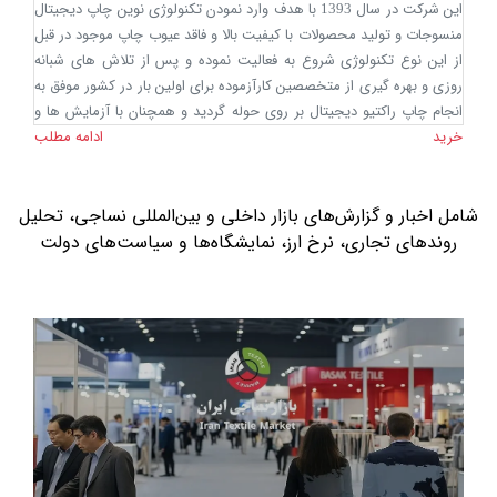
این شرکت در سال 1393 با هدف وارد نمودن تکنولوژی نوین چاپ دیجیتال
منسوجات و تولید محصولات با کیفیت بالا و فاقد عیوب چاپ موجود در قبل
از این نوع تکنولوژی شروع به فعالیت نموده و پس از تلاش های شبانه
روزی و بهره گیری از متخصصین کارآزموده برای اولین بار در کشور موفق به
انجام چاپ راکتیو دیجیتال بر روی حوله گردید و همچنان با آزمایش ها و
خرید
تحقیق های مستمر در این راه بی پایان در حال فعالیت میباشد. لازم به ذکر
ادامه مطلب
است همچنان که افراد آشنا با منسوجات پنبه ای مستحضر می باشند
همواره فروشندگان و مصرف کنندگان محصولات چاپی از رنگ دهی و عدم
ثبات چاپ احساس نارضایتی می نمودند لیکن این شرکت مفتخر است
شامل اخبار و گزارش‌های بازار داخلی و بین‌المللی نساجی، تحلیل
اعلام نماید که کلیه محصولات چاپی تولیدی این شرکت قابلیت عدم رنگ
روندهای تجاری، نرخ ارز، نمایشگاه‌ها و سیاست‌های دولت
دهی حتی در نقطه جوش را دارا می باشد. ضمنا با توجه به نوع تکنولوژی
مورد استفاده هیچگونه بوی حلال یا محدودیت طرح یا رنگ جهت اجرای
طرح های درخواستی وجود ندارد که از دیگر مزیت های خدمات این شرکت
می باشد. که این امر در سایه دید تخصصی و استفاده از بهترین برند رنگ
راکتیو دنیا محقق گردیده است.