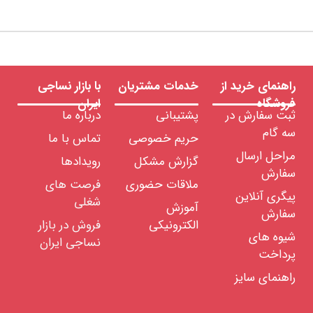
راهنمای خرید از
خدمات مشتریان
با بازار نساجی
فروشگاه
ایران
ثبت سفارش در
پشتیبانی
درباره ما
سه گام
حریم خصوصی
تماس با ما
مراحل ارسال
گزارش مشکل
رویدادها
سفارش
ملاقات حضوری
فرصت های
پیگری آنلاین
شغلی
آموزش
سفارش
الکترونیکی
فروش در بازار
شیوه های
نساجی ایران
پرداخت
راهنمای سایز