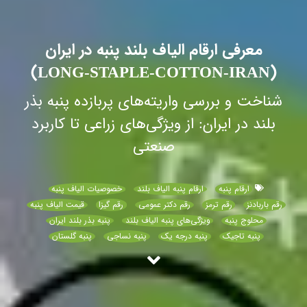
معرفی ارقام الیاف بلند پنبه در ایران
(LONG-STAPLE-COTTON-IRAN)
شناخت و بررسی واریته‌های پربازده پنبه بذر
بلند در ایران: از ویژگی‌های زراعی تا کاربرد
صنعتی
ارقام پنبه
ارقام پنبه الیاف بلند
خصوصیات الیاف پنبه
رقم باربادنز
رقم ترمز
رقم دکتر عمومی
رقم گیزا
قیمت الیاف پنبه
محلوج پنبه
ویژگی‌های پنبه الیاف بلند
پنبه بذر بلند ایران
پنبه تاجیک
پنبه درجه یک
پنبه نساجی
پنبه گلستان