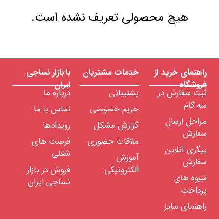
هیچ محصولی تعریف نشده است.
راهنمای خرید از
خدمات مشتریان
با بازار نساجی
فروشگاه
ایران
ثبت سفارش در
پشتیبانی
درباره ما
سه گام
حریم خصوصی
تماس با ما
مراحل ارسال
گزارش مشکل
رویدادها
سفارش
ملاقات حضوری
فرصت های
پیگری آنلاین
شغلی
آموزش
سفارش
الکترونیکی
فروش در بازار
شیوه های
نساجی ایران
پرداخت
راهنمای سایز