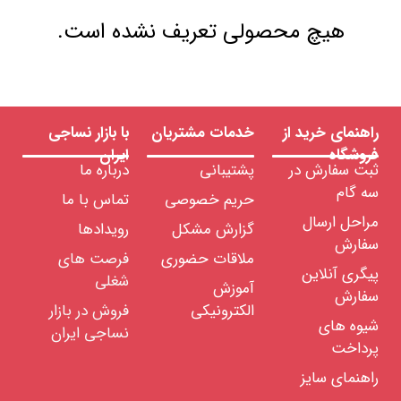
هیچ محصولی تعریف نشده است.
راهنمای خرید از
خدمات مشتریان
با بازار نساجی
فروشگاه
ایران
ثبت سفارش در
پشتیبانی
درباره ما
سه گام
حریم خصوصی
تماس با ما
مراحل ارسال
گزارش مشکل
رویدادها
سفارش
ملاقات حضوری
فرصت های
پیگری آنلاین
شغلی
آموزش
سفارش
الکترونیکی
فروش در بازار
شیوه های
نساجی ایران
پرداخت
راهنمای سایز