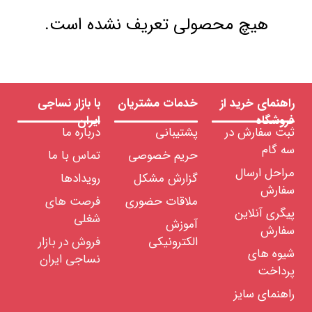
هیچ محصولی تعریف نشده است.
راهنمای خرید از
خدمات مشتریان
با بازار نساجی
فروشگاه
ایران
ثبت سفارش در
پشتیبانی
درباره ما
سه گام
حریم خصوصی
تماس با ما
مراحل ارسال
گزارش مشکل
رویدادها
سفارش
ملاقات حضوری
فرصت های
پیگری آنلاین
شغلی
آموزش
سفارش
الکترونیکی
فروش در بازار
شیوه های
نساجی ایران
پرداخت
راهنمای سایز