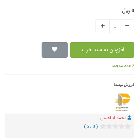
0
﷼
افزودن به سبد خرید
2 عدد موجود
فروش توسط
محمد ابراهیمی
( 0 / 5 )