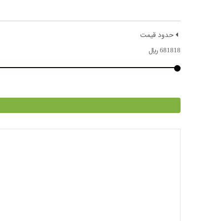
حدود قیمت
681818
﷼