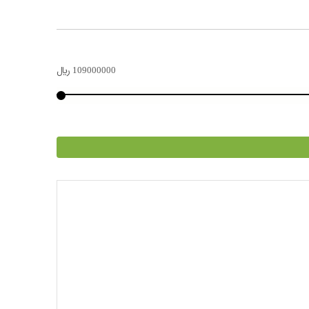
109000000
﷼