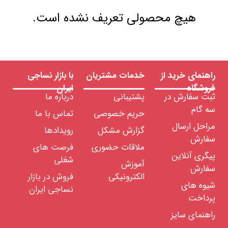
هیچ محصولی تعریف نشده است.
راهنمای خرید از
خدمات مشتریان
با بازار نساجی
فروشگاه
ایران
ثبت سفارش در
پشتیبانی
درباره ما
سه گام
حریم خصوصی
تماس با ما
مراحل ارسال
گزارش مشکل
رویدادها
سفارش
ملاقات حضوری
فرصت های
پیگری آنلاین
شغلی
آموزش
سفارش
الکترونیکی
فروش در بازار
شیوه های
نساجی ایران
پرداخت
راهنمای سایز